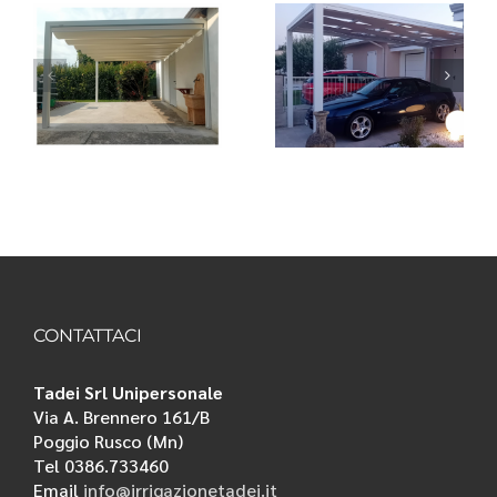
Pergola
ante
addossata
autoportante
n
con telo in
mod.
.
PVC mod.
KUBE 120
A
ARCADIA
di Giulio
di Giulio
Barbieri
Barbieri
CONTATTACI
Tadei Srl Unipersonale
Via A. Brennero 161/B
Poggio Rusco (Mn)
Tel 0386.733460
Email
info@irrigazionetadei.it