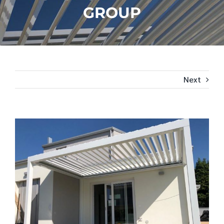
GROUP
Next
View
Larger
Image