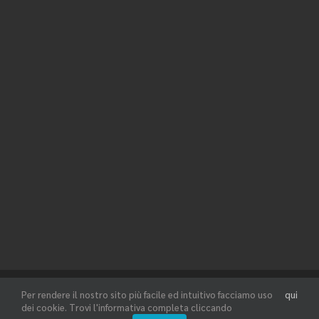
Copyright 2021 Tadei Srl Unipersonale - P.IVA 02053020208 -
Per rendere il nostro sito più facile ed intuitivo facciamo uso
qui
Informativa Privacy
-
Informativa Cookies
dei cookie. Trovi l'informativa completa cliccando