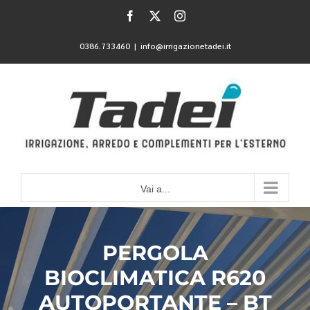
Salta
Facebook
X
Instagram
al
contenuto
0386.733460
|
info@irrigazionetadei.it
Vai a...
PERGOLA
BIOCLIMATICA R620
AUTOPORTANTE – BT