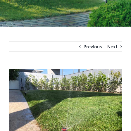
Previous
Next
View
Larger
Image