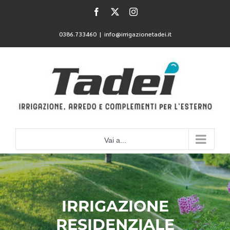
Salta
Facebook
X
Instagram
al
contenuto
0386.733460
|
info@irrigazionetadei.it
Vai a...
IRRIGAZIONE
RESIDENZIALE