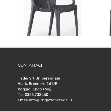
cab
Sedia Scab
mod.
A
LUCREZIA
CONTATTACI
Tadei Srl Unipersonale
Via A. Brennero 161/B
Poggio Rusco (Mn)
Tel 0386.733460
Email
info@irrigazionetadei.it