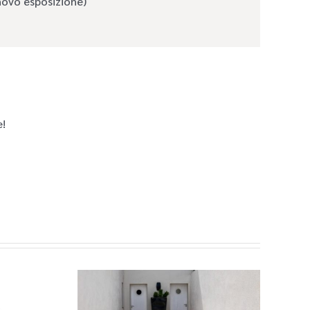
novo esposizione)
e!