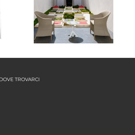
one
Poltrone Scab
 mod.
mod.
LIVING
LUCREZIA
DOVE TROVARCI