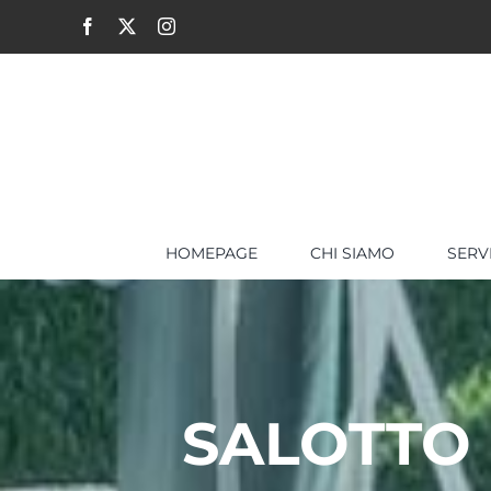
Salta
Facebook
X
Instagram
al
contenuto
HOMEPAGE
CHI SIAMO
SERV
SALOTTO 