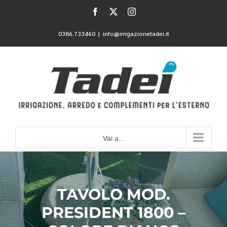
Salta
Facebook
X
Instagram
al
contenuto
0386.733460
|
info@irrigazionetadei.it
Vai a...
TAVOLO MOD.
PRESIDENT 1800 –